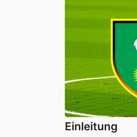
Einleitung