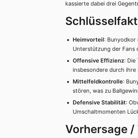
kassierte dabei drei Gegentr
Schlüsselfakt
Heimvorteil
: Bunyodkor n
Unterstützung der Fans d
Offensive Effizienz
: Die
insbesondere durch ihre 
Mittelfeldkontrolle
: Bun
stören, was zu Ballgewin
Defensive Stabilität
: Ob
Umschaltmomenten Lücke
Vorhersage /