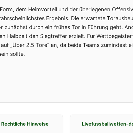
n Form, dem Heimvorteil und der überlegenen Offensi
ahrscheinlichstes Ergebnis. Die erwartete Torausbeute
 zunächst durch ein frühes Tor in Führung geht, Andi
 Halbzeit den Siegtreffer erzielt. Für Wettbegeistert
auf „Über 2,5 Tore“ an, da beide Teams zumindest ei
ein sollte.
Rechtliche Hinweise
Livefussballwetten-d