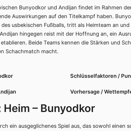
wischen Bunyodkor und Andijan findet im Rahmen de
ende Auswirkungen auf den Titelkampf haben. Bunyod
des usbekischen Fußballs, tritt als Heimteam an und w
. Andijan hingegen reist mit der Hoffnung an, ein Aus
zu etablieren. Beide Teams kennen die Stärken und S
chen Schachmatch macht.
odkor
Schlüsselfaktoren / Pun
ndijan
Vorhersage / Wettempf
 Heim – Bunyodkor
ch ein ausgeglichenes Spiel aus, das sowohl einen so