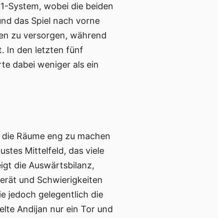
3-1-System, wobei die beiden
und das Spiel nach vorne
ken zu versorgen, während
. In den letzten fünf
te dabei weniger als ein
t, die Räume eng zu machen
tes Mittelfeld, das viele
igt die Auswärtsbilanz,
gerät und Schwierigkeiten
e jedoch gelegentlich die
elte Andijan nur ein Tor und