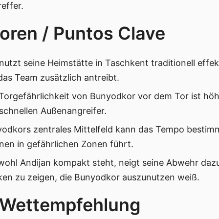
effer.
oren / Puntos Clave
utzt seine Heimstätte in Taschkent traditionell effek
as Team zusätzlich antreibt.
 Torgefährlichkeit von Bunyodkor vor dem Tor ist höhe
schnellen Außenangreifer.
yodkors zentrales Mittelfeld kann das Tempo bestim
nen in gefährlichen Zonen führt.
wohl Andijan kompakt steht, neigt seine Abwehr dazu
n zu zeigen, die Bunyodkor auszunutzen weiß.
 Wettempfehlung