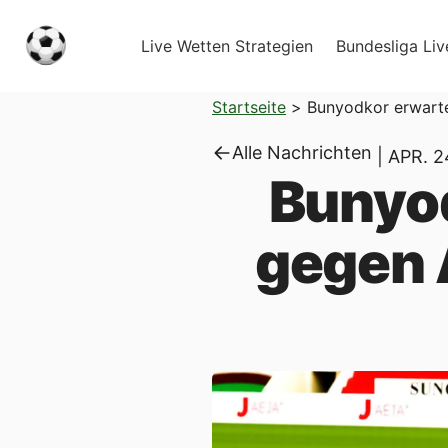
Live Wetten Strategien
Bundesliga Liv
Startseite
>
Bunyodkor erwart
Alle Nachrichten
|
APR. 2
Bunyod
gegen 