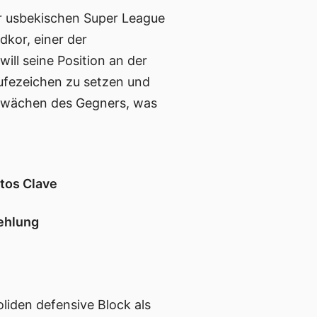
r usbekischen Super League
kor, einer der
ill seine Position an der
rufezeichen zu setzen und
chwächen des Gegners, was
tos Clave
ehlung
liden defensive Block als