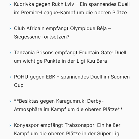
Kudrivka gegen Rukh Lviv – Ein spannendes Duell
im Premier-League-Kampf um die oberen Plätze
Club Africain empfängt Olympique Béja –
Siegesserie fortsetzen?
Tanzania Prisons empfängt Fountain Gate: Duell
um wichtige Punkte in der Ligi Kuu Bara
POHU gegen EBK – spannendes Duell im Suomen
Cup
**Besiktas gegen Karagumruk: Derby-
Atmosphäre im Kampf um die oberen Plätze**
Konyaspor empfängt Trabzonspor: Ein heißer
Kampf um die oberen Plätze in der Süper Lig