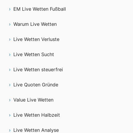
EM Live Wetten Fußball
Warum Live Wetten
Live Wetten Verluste
Live Wetten Sucht
Live Wetten steuerfrei
Live Quoten Gründe
Value Live Wetten
Live Wetten Halbzeit
Live Wetten Analyse