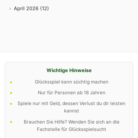
April 2026
(12)
Wichtige Hinweise
Glücksspiel kann süchtig machen
Nur für Personen ab 18 Jahren
Spiele nur mit Geld, dessen Verlust du dir leisten
kannst
Brauchen Sie Hilfe? Wenden Sie sich an die
Fachstelle für Glücksspielsucht