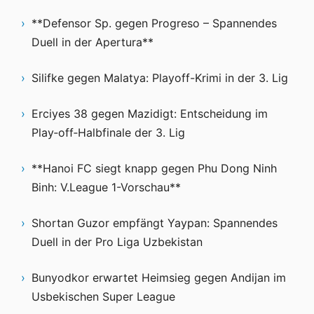
**Defensor Sp. gegen Progreso – Spannendes
Duell in der Apertura**
Silifke gegen Malatya: Playoff-Krimi in der 3. Lig
Erciyes 38 gegen Mazidigt: Entscheidung im
Play‑off‑Halbfinale der 3. Lig
**Hanoi FC siegt knapp gegen Phu Dong Ninh
Binh: V.League 1-Vorschau**
Shortan Guzor empfängt Yaypan: Spannendes
Duell in der Pro Liga Uzbekistan
Bunyodkor erwartet Heimsieg gegen Andijan im
Usbekischen Super League