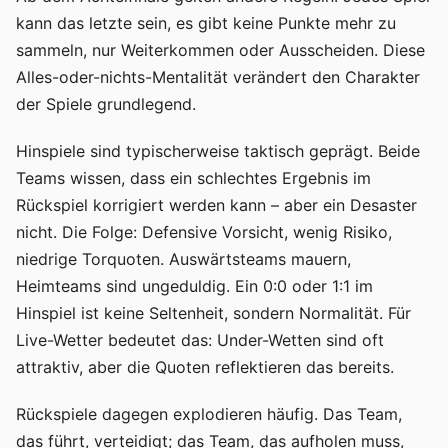
kann das letzte sein, es gibt keine Punkte mehr zu
sammeln, nur Weiterkommen oder Ausscheiden. Diese
Alles-oder-nichts-Mentalität verändert den Charakter
der Spiele grundlegend.
Hinspiele sind typischerweise taktisch geprägt. Beide
Teams wissen, dass ein schlechtes Ergebnis im
Rückspiel korrigiert werden kann – aber ein Desaster
nicht. Die Folge: Defensive Vorsicht, wenig Risiko,
niedrige Torquoten. Auswärtsteams mauern,
Heimteams sind ungeduldig. Ein 0:0 oder 1:1 im
Hinspiel ist keine Seltenheit, sondern Normalität. Für
Live-Wetter bedeutet das: Under-Wetten sind oft
attraktiv, aber die Quoten reflektieren das bereits.
Rückspiele dagegen explodieren häufig. Das Team,
das führt, verteidigt; das Team, das aufholen muss,