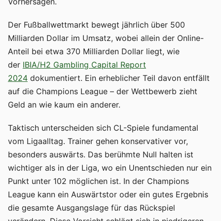
Vorhersagen.
Der Fußballwettmarkt bewegt jährlich über 500
Milliarden Dollar im Umsatz, wobei allein der Online-
Anteil bei etwa 370 Milliarden Dollar liegt, wie
der
IBIA/H2 Gambling Capital Report
2024
dokumentiert. Ein erheblicher Teil davon entfällt
auf die Champions League – der Wettbewerb zieht
Geld an wie kaum ein anderer.
Taktisch unterscheiden sich CL-Spiele fundamental
vom Ligaalltag. Trainer gehen konservativer vor,
besonders auswärts. Das berühmte Null halten ist
wichtiger als in der Liga, wo ein Unentschieden nur ein
Punkt unter 102 möglichen ist. In der Champions
League kann ein Auswärtstor oder ein gutes Ergebnis
die gesamte Ausgangslage für das Rückspiel