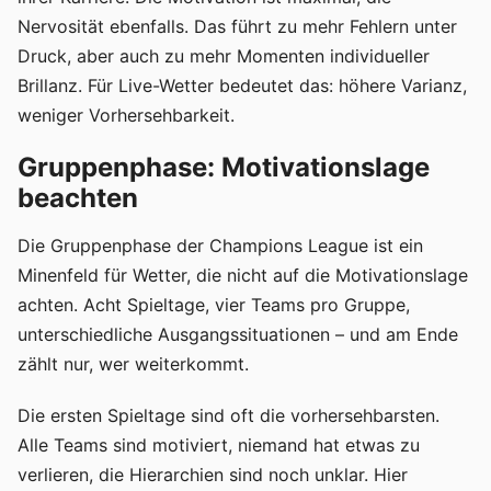
Nervosität ebenfalls. Das führt zu mehr Fehlern unter
Druck, aber auch zu mehr Momenten individueller
Brillanz. Für Live-Wetter bedeutet das: höhere Varianz,
weniger Vorhersehbarkeit.
Gruppenphase: Motivationslage
beachten
Die Gruppenphase der Champions League ist ein
Minenfeld für Wetter, die nicht auf die Motivationslage
achten. Acht Spieltage, vier Teams pro Gruppe,
unterschiedliche Ausgangssituationen – und am Ende
zählt nur, wer weiterkommt.
Die ersten Spieltage sind oft die vorhersehbarsten.
Alle Teams sind motiviert, niemand hat etwas zu
verlieren, die Hierarchien sind noch unklar. Hier