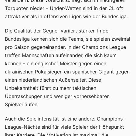
verändern. Diese Vorsicht schlägt sich in niedrigeren
Torquoten nieder – Under-Wetten sind in der CL oft
attraktiver als in offensiven Ligen wie der Bundesliga.
Die Qualität der Gegner variiert stärker. In der
Bundesliga kennen sich die Teams, sie spielen zweimal
pro Saison gegeneinander. In der Champions League
treffen Mannschaften aufeinander, die sich kaum
kennen – ein englischer Meister gegen einen
ukrainischen Pokalsieger, ein spanischer Gigant gegen
einen niederländischen Außenseiter. Diese
Unbekanntheit führt zu mehr taktischen
Überraschungen und weniger vorhersehbaren
Spielverläufen.
Auch die Spielintensität ist eine andere. Champions-
League-Nächte sind für viele Spieler der Höhepunkt
ihrer Karriere. Die Motivation ist maximal, die