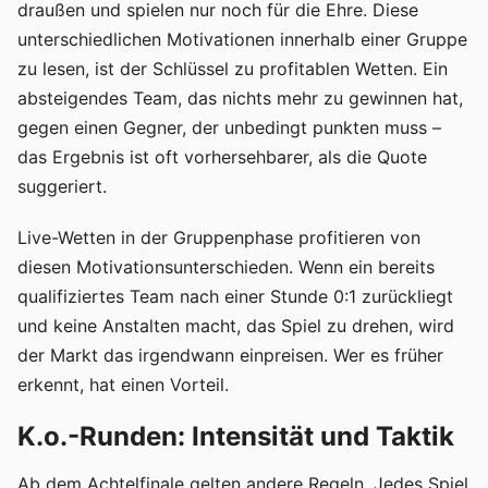
draußen und spielen nur noch für die Ehre. Diese
unterschiedlichen Motivationen innerhalb einer Gruppe
zu lesen, ist der Schlüssel zu profitablen Wetten. Ein
absteigendes Team, das nichts mehr zu gewinnen hat,
gegen einen Gegner, der unbedingt punkten muss –
das Ergebnis ist oft vorhersehbarer, als die Quote
suggeriert.
Live-Wetten in der Gruppenphase profitieren von
diesen Motivationsunterschieden. Wenn ein bereits
qualifiziertes Team nach einer Stunde 0:1 zurückliegt
und keine Anstalten macht, das Spiel zu drehen, wird
der Markt das irgendwann einpreisen. Wer es früher
erkennt, hat einen Vorteil.
K.o.-Runden: Intensität und Taktik
Ab dem Achtelfinale gelten andere Regeln. Jedes Spiel