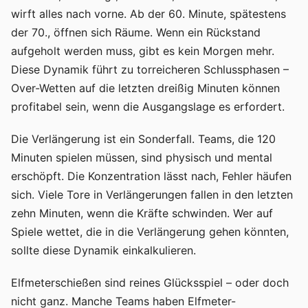
wirft alles nach vorne. Ab der 60. Minute, spätestens
der 70., öffnen sich Räume. Wenn ein Rückstand
aufgeholt werden muss, gibt es kein Morgen mehr.
Diese Dynamik führt zu torreicheren Schlussphasen –
Over-Wetten auf die letzten dreißig Minuten können
profitabel sein, wenn die Ausgangslage es erfordert.
Die Verlängerung ist ein Sonderfall. Teams, die 120
Minuten spielen müssen, sind physisch und mental
erschöpft. Die Konzentration lässt nach, Fehler häufen
sich. Viele Tore in Verlängerungen fallen in den letzten
zehn Minuten, wenn die Kräfte schwinden. Wer auf
Spiele wettet, die in die Verlängerung gehen könnten,
sollte diese Dynamik einkalkulieren.
Elfmeterschießen sind reines Glücksspiel – oder doch
nicht ganz. Manche Teams haben Elfmeter-