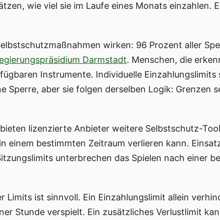
zen, wie viel sie im Laufe eines Monats einzahlen. Ei
s Selbstschutzmaßnahmen wirken: 96 Prozent aller S
egierungspräsidium Darmstadt
. Menschen, die erkenn
fügbaren Instrumente. Individuelle Einzahlungslimits 
ine Sperre, aber sie folgen derselben Logik: Grenzen 
ieten lizenzierte Anbieter weitere Selbstschutz-Tools
in einem bestimmten Zeitraum verlieren kann. Einsat
itzungslimits unterbrechen das Spielen nach einer be
Limits ist sinnvoll. Ein Einzahlungslimit allein verhi
er Stunde verspielt. Ein zusätzliches Verlustlimit ka