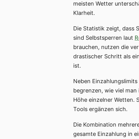
meisten Wetter unterschät
Klarheit.
Die Statistik zeigt, das
sind Selbstsperren laut
R
brauchen, nutzen die ver
drastischer Schritt als e
ist.
Neben Einzahlungslimits b
begrenzen, wie viel man 
Höhe einzelner Wetten. S
Tools ergänzen sich.
Die Kombination mehrerer 
gesamte Einzahlung in ein