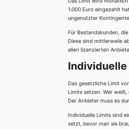
Das Limit wird monatlich
1.000 Euro eingezahlt ha
ungenutzter Kontingente
Für Bestandskunden, die 
Diese sind mittlerweile a
allen lizenzierten Anbiete
Individuelle
Das gesetzliche Limit von
Limits setzen. Wer weiß,
Der Anbieter muss es du
Individuelle Limits sind 
setzt, bevor man sie brau