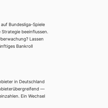
 auf Bundesliga-Spiele
 Strategie beeinflussen.
e Überwachung? Lassen
ünftiges Bankroll
nbieter in Deutschland
anbieterübergreifend —
einzahlen. Ein Wechsel