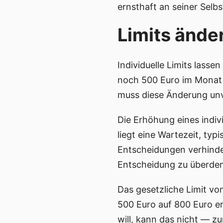
ernsthaft an seiner Selb
Limits änder
Individuelle Limits lasse
noch 500 Euro im Monat 
muss diese Änderung unv
Die Erhöhung eines indiv
liegt eine Wartezeit, typ
Entscheidungen verhindern
Entscheidung zu überde
Das gesetzliche Limit vo
500 Euro auf 800 Euro e
will, kann das nicht — zu