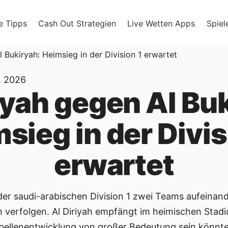
e Tipps
Cash Out Strategien
Live Wetten Apps
Spiel
l Bukiryah: Heimsieg in der Division 1 erwartet
, 2026
iyah gegen Al Bu
sieg in der Divis
erwartet
der saudi-arabischen Division 1 zwei Teams aufeinande
 verfolgen. Al Diriyah empfängt im heimischen Stadi
Tabellenentwicklung von großer Bedeutung sein könnte