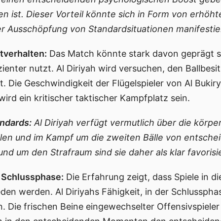
n ist. Dieser Vorteil könnte sich in Form von erhöh
r Ausschöpfung von Standardsituationen manifestie
tverhalten:
Das Match könnte stark davon geprägt s
enter nutzt. Al Diriyah wird versuchen, den Ballbes
rt. Die Geschwindigkeit der Flügelspieler von Al Buki
ird ein kritischer taktischer Kampfplatz sein.
ndards:
Al Diriyah verfügt vermutlich über die körpe
llen und im Kampf um die zweiten Bälle von entsche
nd um den Strafraum sind sie daher als klar favorisi
r Schlussphase:
Die Erfahrung zeigt, dass Spiele in di
den werden. Al Diriyahs Fähigkeit, in der Schlussph
 Die frischen Beine eingewechselter Offensivspiel