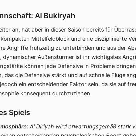
nschaft: Al Bukiryah
eiter an, hat aber in dieser Saison bereits für Überr
kompakten Mittelfeldblock und eine disziplinierte Ver
sche Angriffe frühzeitig zu unterbinden und aus der A
r, dynamischer Außenstürmer ist ihr wichtigstes Angr
ngstärke können jede Defensive in Probleme bringen.
, das die Defensive stärkt und auf schnelle Flügelangr
doch ein entscheidender Faktor sein, da sie auf fr
ilosophie konsequent durchzuziehen.
es Spiels
tmosphäre:
Al Diriyah wird erwartungsgemäß stark v
 einen entscheidenden psychologischen Boost geben