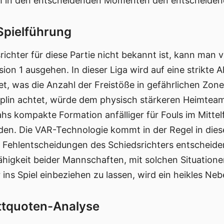
ah in den entscheidenden Momenten den entscheiden
Spielführung
chter für diese Partie nicht bekannt ist, kann man v
ision 1 ausgehen. In dieser Liga wird auf eine strikte
t, was die Anzahl der Freistöße in gefährlichen Zon
ziplin achtet, würde dem physisch stärkeren Heimtea
ahs kompakte Formation anfälliger für Fouls im Mittel
den. Die VAR-Technologie kommt in der Regel in dies
s Fehlentscheidungen des Schiedsrichters entschei
ähigkeit beider Mannschaften, mit solchen Situatio
 ins Spiel einbeziehen zu lassen, wird ein heikles Ne
ttquoten-Analyse