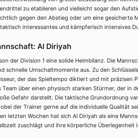
lendrittel zu etablieren und vielleicht sogar den Aufst
chtlich gegen den Abstieg oder um eine gesicherte Mi
 taktisch interessantes und kämpferisch intensives Du
nschaft: Al Diriyah
aison der Division 1 eine solide Heimbilanz. Die Manns
d schnelle Umschaltmomente aus. Zu den Schlüsselspi
isseur, der das Spieltempo diktiert und mit präzisen Pä
s Team über einen physisch starken Stürmer, der in de
oße Gefahr darstellt. Die taktische Grundordnung var
ei der Trainer gerne auf die individuelle Qualität se
n letzten Wochen hat sich Al Diriyah als eine Manns
lbzeit zuschlägt und ihre körperliche Überlegenheit