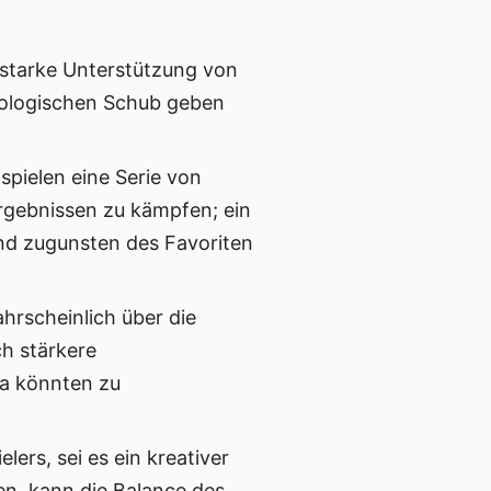
utstarke Unterstützung von
hologischen Schub geben
aspielen eine Serie von
rgebnissen zu kämpfen; ein
nd zugunsten des Favoriten
ahrscheinlich über die
ch stärkere
ja könnten zu
elers, sei es ein kreativer
en, kann die Balance des