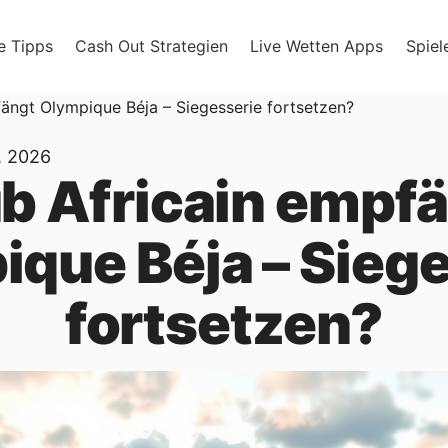
e Tipps
Cash Out Strategien
Live Wetten Apps
Spiel
fängt Olympique Béja – Siegesserie fortsetzen?
, 2026
b Africain empf
que Béja – Sieg
fortsetzen?