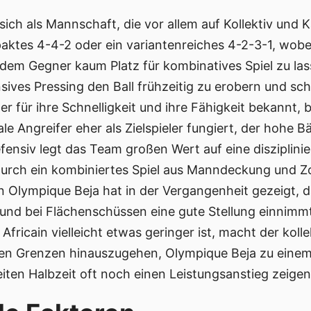
sich als Mannschaft, die vor allem auf Kollektiv und 
aktes 4-4-2 oder ein variantenreiches 4-2-3-1, wobei 
m Gegner kaum Platz für kombinatives Spiel zu lass
sives Pressing den Ball frühzeitig zu erobern und sc
r für ihre Schnelligkeit und ihre Fähigkeit bekannt, 
e Angreifer eher als Zielspieler fungiert, der hohe B
efensiv legt das Team großen Wert auf eine disziplinie
urch ein kombiniertes Spiel aus Manndeckung und Z
 Olympique Beja hat in der Vergangenheit gezeigt, d
 und bei Flächenschüssen eine gute Stellung einnimmt
ricain vielleicht etwas geringer ist, macht der kolle
genen Grenzen hinauszugehen, Olympique Beja zu ei
iten Halbzeit oft noch einen Leistungsanstieg zeige