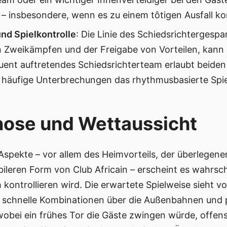
 – insbesondere, wenn es zu einem tôtigen Ausfall k
nd Spielkontrolle
: Die Linie des Schiedsrichtergesp
 Zweikämpfen und der Freigabe von Vorteilen, kann d
uent auftretendes Schiedsrichterteam erlaubt beiden S
häufige Unterbrechungen das rhythmusbasierte Spiel
ose und Wettaussicht
Aspekte – vor allem des Heimvorteils, der überlegenen
bileren Form von Club Africain – erscheint es wahrsch
ntrollieren wird. Die erwartete Spielweise sieht vor
h schnelle Kombinationen über die Außenbahnen und p
wobei ein frühes Tor die Gäste zwingen würde, offens