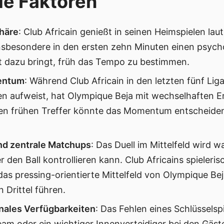
e Faktoren
häre
: Club Africain genießt in seinen Heimspielen la
nsbesondere in den ersten zehn Minuten einen psyc
 dazu bringt, früh das Tempo zu bestimmen.
entum
: Während Club Africain in den letzten fünf Lig
n aufweist, hat Olympique Beja mit wechselhaften E
en frühen Treffer könnte das Momentum entscheide
nd zentrale Matchups
: Das Duell im Mittelfeld wird w
den Ball kontrollieren kann. Club Africains spieleris
das pressing-orientierte Mittelfeld von Olympique Be
Drittel führen.
nales Verfügbarkeiten
: Das Fehlen eines Schlüsselspi
m oder ein wichtiger Innenverteidiger bei den Gäst