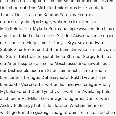
ein hohes Pressing und schnelle Kombinationen im letzten
Drittel betont. Das Mittelfeld bildet das Herzstück des
Teams: Der erfahrene Kapitän Yaroslav Fedorov
orchestrally die Spielzüge, während der offensive
Mittelfeldspieler Mykola Petrov häufig zwischen den Linien
agiert und die Lücken nutzt. Auf den Außenbahnen sorgen
die schnellen Flügelspieler Danylo Kryvtsov und Ivan
Sokolov für Breite und Gefahr beim Direktspiel nach vorne.
Im Sturm führt der torgefährliche Stürmer Sergiy Batalov
die Angriffsspitze an; seine Abschlussstärke sowohl aus
der Distanz als auch im Strafraum macht ihn zu einem
konstanten Torjäger. Defensiv setzt Rukh Lviv auf eine
kompakte Viererkette, wobei die Innenverteidiger Vitaliy
Mykolenko und Oleh Tymchyk sowohl im Zweikampf als
auch beim AufMillan hervorragend agieren. Der Torwart
Andriy Pidluznyy hat in den letzten Wochen mehrere
wichtige Paraden gezeigt und gibt dem Team zusätzlichen